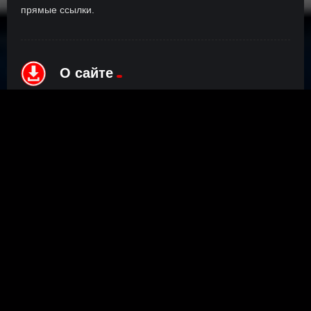
прямые ссылки.
О сайте
Инофрмация о нас, о наших планах и новости сервиса, а
также о нашем браузерном расширении Save4K, где
скачать, как пользоваться.
ПОДРОБНЕЕ
Правообладателям
©