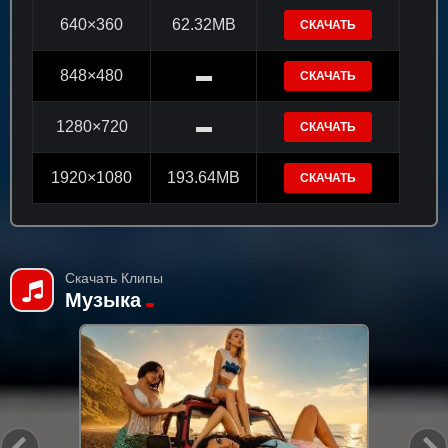
640×360
62.32MB
СКАЧАТЬ
848×480
▬
СКАЧАТЬ
1280×720
▬
СКАЧАТЬ
1920×1080
193.64MB
СКАЧАТЬ
Скачать Клипы
Музыка