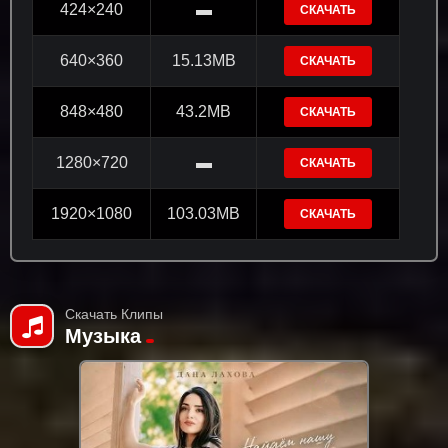
424×240
▬
СКАЧАТЬ
640×360
15.13MB
СКАЧАТЬ
848×480
43.2MB
СКАЧАТЬ
1280×720
▬
СКАЧАТЬ
1920×1080
103.03MB
СКАЧАТЬ
Скачать Клипы
Музыка