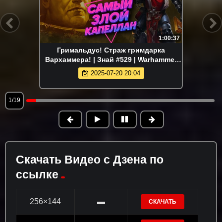
1:00:37
Гримальдус! Страж гримдарка
Вархаммера! | Знай #529 | Warhammer
40000
2025-07-20 20:04
1/19
Скачать Видео с Дзена по
ссылке
256×144
▬
СКАЧАТЬ