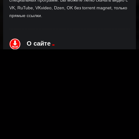
VK, RuTube, VKvideo, Dzen, OK без torrent magnet, только
прямые ссылки.
О сайте
Инофрмация о нас, о наших планах и новости сервиса, а
также о нашем браузерном расширении Save4K, где
скачать, как пользоваться.
ПОДРОБНЕЕ