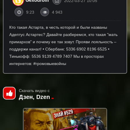
Gexodrom
2022-03-27 10:05
9:23
4 943
Кто такая Астарта, в честь которой и были названы
Адептус Астартес? Давайте разберемся, кто такая "мать
примархов" и почему ее так зовут. Прояви лояльность –
поддержи канал! • Сбербанк: 5336 6902 8196 6525 •
Тинькофф: 5536 9139 4789 7407 Мы в просторах
интернетов: #громовыевойны
Скачать видео с
Дзен, Dzen