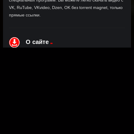
VK, RuTube, VKvideo, Dzen, OK без torrent magnet, только
прямые ссылки.
О сайте
Инофрмация о нас, о наших планах и новости сервиса, а
также о нашем браузерном расширении Save4K, где
скачать, как пользоваться.
ПОДРОБНЕЕ