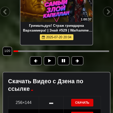
1:00:37
Гримальдус! Страж гримдарка
Вархаммера! | Знай #529 | Warhammer
40000
2025-07-20 20:04
1/20
Скачать Видео с Дзена по
ссылке
256×144
▬
СКАЧАТЬ