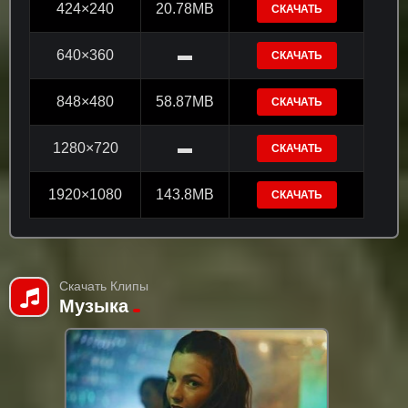
424×240
20.78MB
СКАЧАТЬ
640×360
▬
СКАЧАТЬ
848×480
58.87MB
СКАЧАТЬ
1280×720
▬
СКАЧАТЬ
1920×1080
143.8MB
СКАЧАТЬ
Скачать Клипы
Музыка