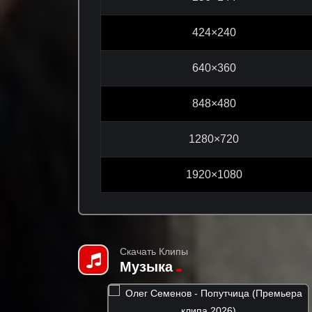
424×240
640×360
848×480
1280×720
1920×1080
Скачать Клипы
Музыка