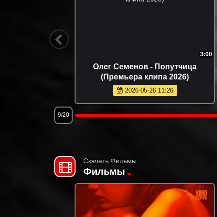
3:24
2:
(Премьера
Гоша Грачевский - Домой
(Премьера клипа 2026)
0
2026-06-04 09:50
12/20
Скачать Фильмы
Фильмы