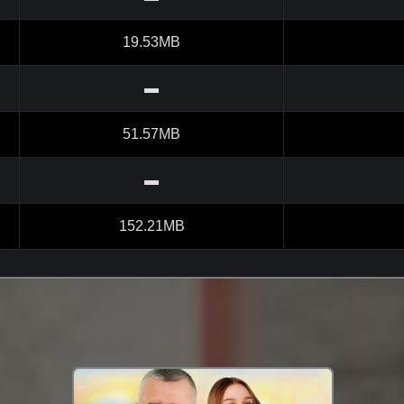
19.53MB
▬
51.57MB
▬
152.21MB