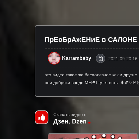
ПрЕоБрАжЕНиЕ в САЛОНЕ и 
Karrambaby
2021-09-20 16
это видео такое же бесполезное как и другие 
они добряки вроде МЕРЧ тут я есть: 🐛💕✨🤘
Скачать видео с
Дзен, Dzen