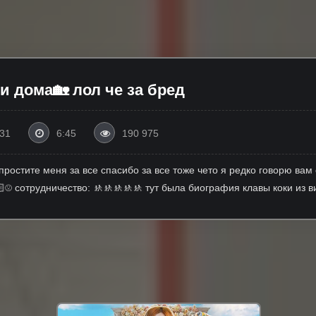
дома🏡 лол че за бред
:31
6:45
190 975
простите меня за все спасибо за все тоже чето я редко говорю вам
☹️ сотрудничество: 🚸🚸🚸🚸🚸 тут была биография клавы коки из 