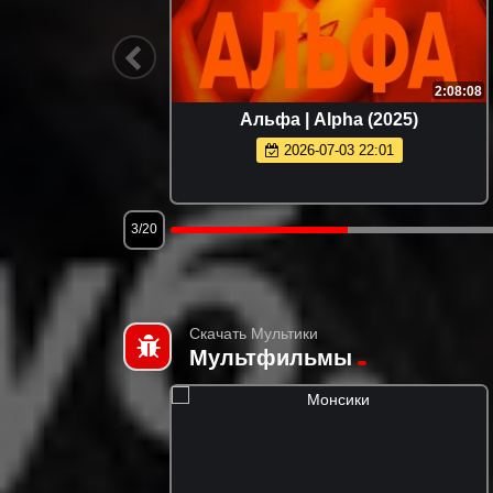
1:46:53
2:08:08
rolina
Альфа | Alpha (2025)
2026-07-03 22:01
3/20
Скачать Мультики
Мультфильмы