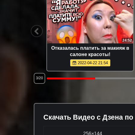
36:56
24:52
А СВОИМ
Отказалась платить за макияж в
 РУБЛЕЙ
салоне красоты!
ТЫ
2022-04-22 21:54
3/20
Скачать Видео с Дзена по
256×144