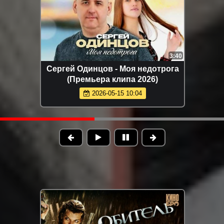
50
2:22
Фати Царикаева - Моё лето
(Премьера клипа 2026)
2026-05-15 10:20