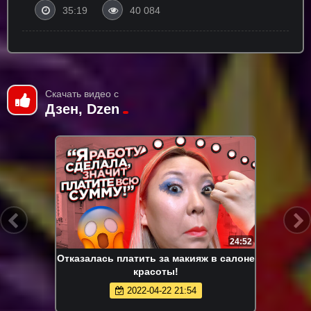
35:19
40 084
Скачать видео с
Дзен, Dzen
24:52
Отказалась платить за макияж в салоне
красоты!
2022-04-22 21:54