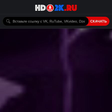
СКАЧАТЬ