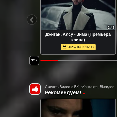
3:14
2:42
па 2025)
Джиган, Алсу - Зима (Премьера
клипа)
2026-01-03 16:08
3/49
Скачать Видео с ВК, вКонтакте, ВКвидео
Рекомендуем!