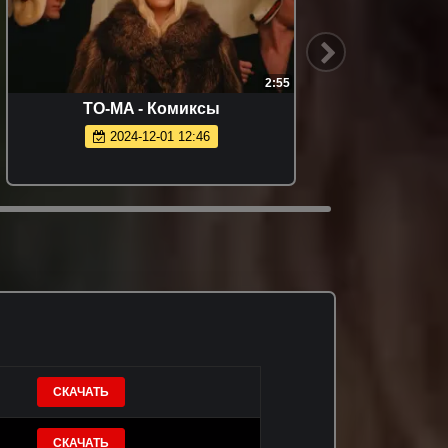
2:55
TO-MA - Комиксы
Sevak
2024-12-01 12:46
СКАЧАТЬ
СКАЧАТЬ