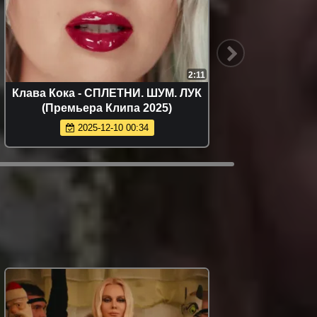
2:11
Клава Кока - СПЛЕТНИ. ШУМ. ЛУК
Люся
(Премьера Клипа 2025)
MOSCOW
2025-12-10 00:34