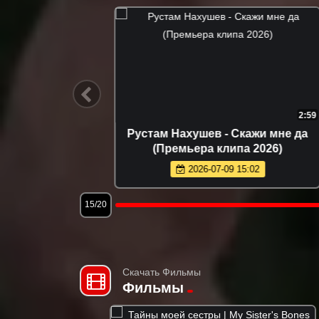
3:48
2:59
й вечер
Рустам Нахушев - Скажи мне да
6)
(Премьера клипа 2026)
2026-07-09 15:02
15/20
Скачать Фильмы
Фильмы