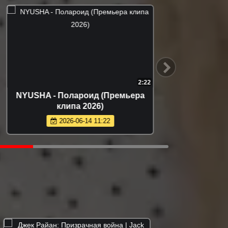
2:22
NYUSHA - Полароид (Премьера
Арту
клипа 2026)
(
2026-06-14 11:22