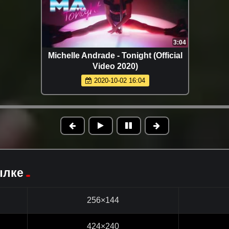
3:04
Michelle Andrade - Tonight (Official
Video 2020)
2020-10-02 16:04
ылке
256×144
424×240