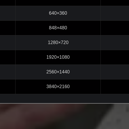
640×360
848×480
1280×720
1920×1080
2560×1440
3840×2160