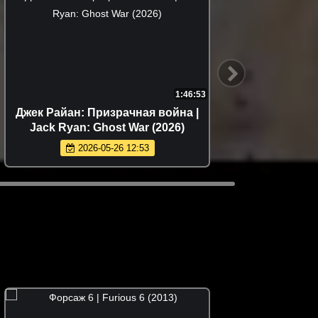
1:46:53
Джек Райан: Призрачная война |
След
Jack Ryan: Ghost War (2026)
S
2026-05-26 12:53