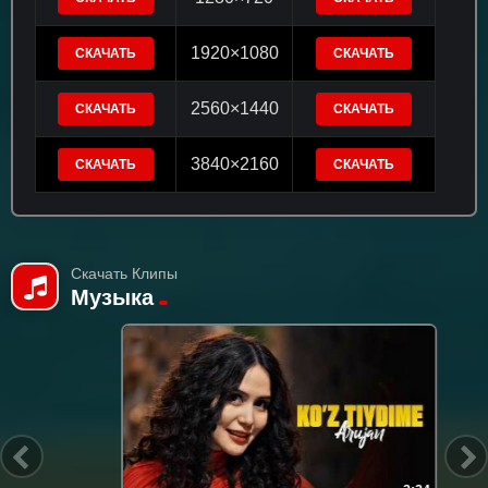
1920×1080
СКАЧАТЬ
СКАЧАТЬ
2560×1440
СКАЧАТЬ
СКАЧАТЬ
3840×2160
СКАЧАТЬ
СКАЧАТЬ
Скачать Клипы
Музыка