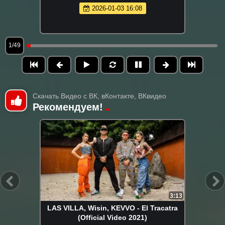
2026-01-03 16:08
1/49
Скачать Видео с ВК, вКонтакте, ВКвидео
Рекомендуем!
3:13
LAS VILLA, Wisin, KEVVO - El Tracatra
(Official Video 2021)