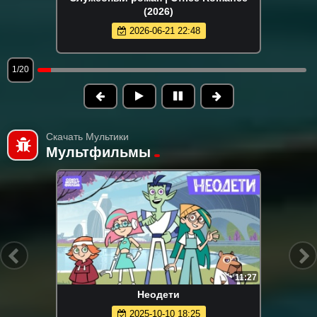
(2026)
2026-06-21 22:48
1/20
Скачать Мультики
Мультфильмы
11:27
Неодети
2025-10-10 18:25