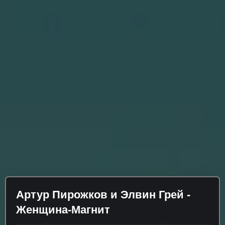
Артур Пирожков и Элвин Грей -
Женщина-Магнит