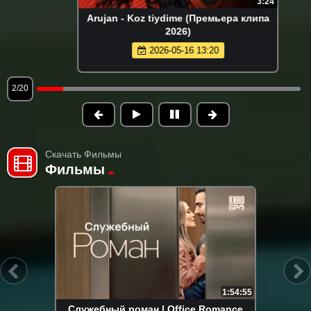
3:24
Arujan - Koz tiydime (Премьера клипа
2026)
2026-05-16 13:20
2/20
Скачать Фильмы
Фильмы
1:54:55
Служебный роман | Office Romance