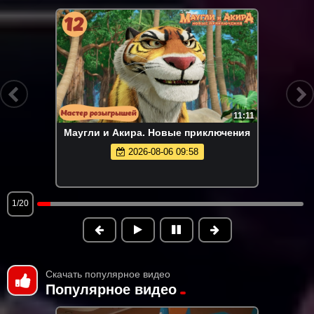
11:11
Маугли и Акира. Новые приключения
2026-08-06 09:58
1/20
Скачать популярное видео
Популярное видео