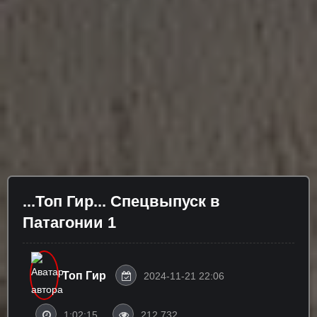
...Топ Гир... Спецвыпуск в
Патагонии 1
Топ Гир
2024-11-21 22:06
1:02:15
212 732