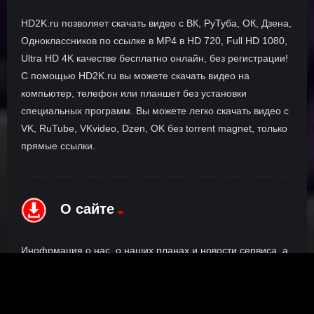
HD2K.ru позволяет скачать видео с ВК, РуТуба, ОК, Дзена,
Одноклассников по ссылке в MP4 в HD 720, Full HD 1080,
Ultra HD 4K качестве бесплатно онлайн, без регистрации!
С помощью HD2K.ru вы можете скачать видео на
компьютер, телефон или планшет без установки
специальных программ. Вы можете легко скачать видео с
VK, RuTube, VKvideo, Dzen, OK без torrent magnet, только
прямые ссылки.
О сайте
Инофрмация о нас, о наших планах и новости сервиса, а
также о нашем браузерном расширении Save4K, где
скачать, как пользоваться.