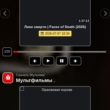
1:37:13
Лики смерти | Faces of Death (2026)
2026-07-07 18:34
1/20
Скачать Мультики
Мультфильмы