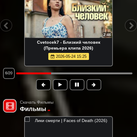
2:46
Cvetocek7 - Близкий человек
(Премьера клипа 2026)
2026-05-24 15:25
6/20
Скачать Фильмы
Фильмы