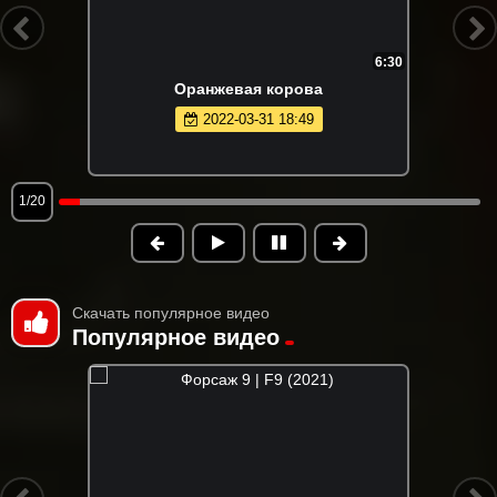
6:30
Оранжевая корова
2022-03-31 18:49
1/20
Скачать популярное видео
Популярное видео