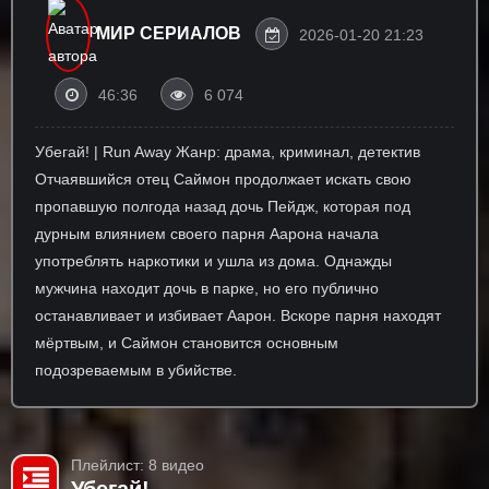
МИР СЕРИАЛОВ
2026-01-20 21:23
46:36
6 074
Убегай! | Run Away Жанр: драма, криминал, детектив
Отчаявшийся отец Саймон продолжает искать свою
пропавшую полгода назад дочь Пейдж, которая под
дурным влиянием своего парня Аарона начала
употреблять наркотики и ушла из дома. Однажды
мужчина находит дочь в парке, но его публично
останавливает и избивает Аарон. Вскоре парня находят
мёртвым, и Саймон становится основным
подозреваемым в убийстве.
Плейлист: 8 видео
Убегай!