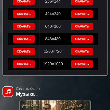
256×144
СКАЧАТЬ
СКАЧАТЬ
424×240
СКАЧАТЬ
СКАЧАТЬ
640×360
СКАЧАТЬ
СКАЧАТЬ
848×480
СКАЧАТЬ
СКАЧАТЬ
1280×720
СКАЧАТЬ
СКАЧАТЬ
1920×1080
СКАЧАТЬ
СКАЧАТЬ
Скачать Клипы
Музыка