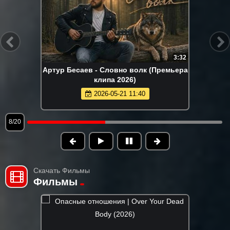
3:32
Артур Бесаев - Словно волк (Премьера
клипа 2026)
2026-05-21 11:40
8/20
Скачать Фильмы
Фильмы