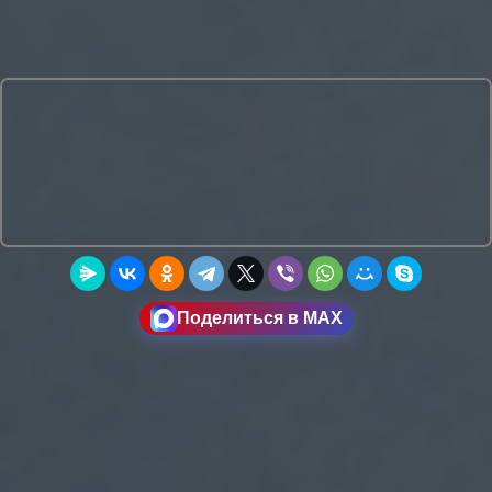
Поделиться в MAX