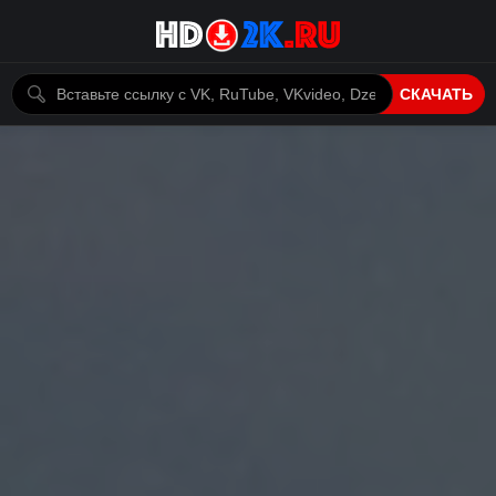
СКАЧАТЬ