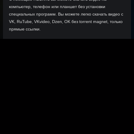
компьютер, телефон или планшет без установки
специальных программ. Вы можете легко скачать видео с
VK, RuTube, VKvideo, Dzen, OK без torrent magnet, только
прямые ссылки.
О сайте
Инофрмация о нас, о наших планах и новости сервиса, а
также о нашем браузерном расширении Save4K, где
скачать, как пользоваться.
ПОДРОБНЕЕ