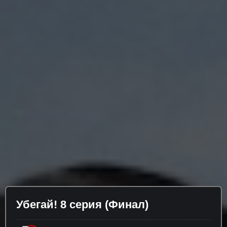
Убегай! 8 серия (Финал)