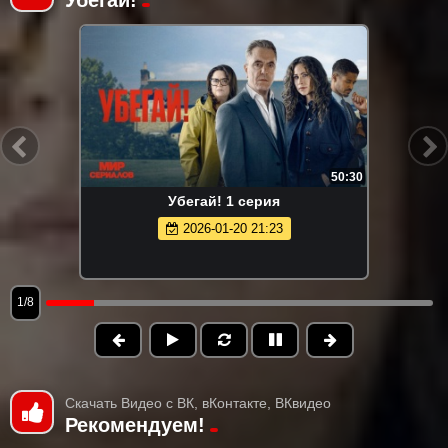
50:30
Убегай! 1 серия
2026-01-20 21:23
1/8
Скачать Видео с ВК, вКонтакте, ВКвидео
Рекомендуем!