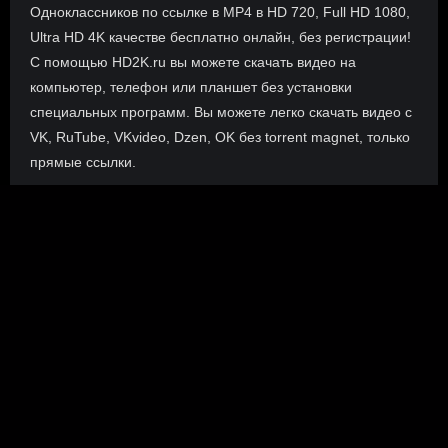
Одноклассников по ссылке в MP4 в HD 720, Full HD 1080,
Ultra HD 4K качестве бесплатно онлайн, без регистрации!
С помощью HD2K.ru вы можете скачать видео на
компьютер, телефон или планшет без установки
специальных программ. Вы можете легко скачать видео с
VK, RuTube, VKvideo, Dzen, OK без torrent magnet, только
прямые ссылки.
О сайте
Инофрмация о нас, о наших планах и новости сервиса, а
также о нашем браузерном расширении Save4K, где
скачать, как пользоваться.