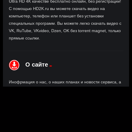
Ultra HD 4K качестве бесплатно онлайн, без регистрации!
С помощью HD2K.ru вы можете скачать видео на
компьютер, телефон или планшет без установки
специальных программ. Вы можете легко скачать видео с
VK, RuTube, VKvideo, Dzen, OK без torrent magnet, только
прямые ссылки.
О сайте
Инофрмация о нас, о наших планах и новости сервиса, а
также о нашем браузерном расширении Save4K, где
скачать, как пользоваться.