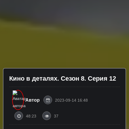
Кино в деталях. Сезон 8. Серия 12
Автор
2023-09-14 16:48
48:23
37