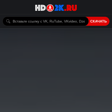
СКАЧАТЬ