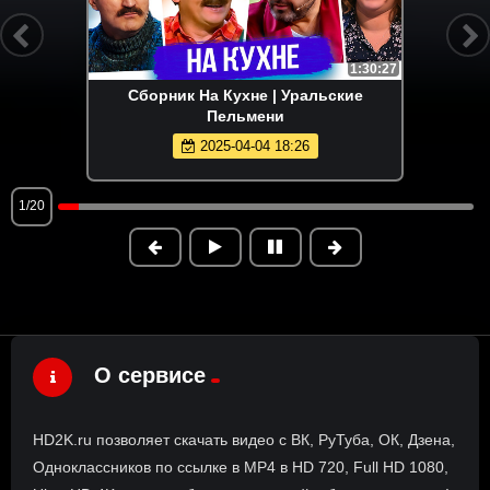
1:30:27
Сборник На Кухне | Уральские
Пельмени
2025-04-04 18:26
1/20
О сервисе
HD2K.ru позволяет скачать видео с ВК, РуТуба, ОК, Дзена,
Одноклассников по ссылке в MP4 в HD 720, Full HD 1080,