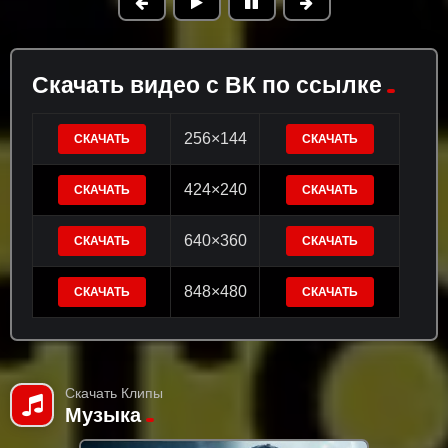
Скачать видео с ВК по ссылке
256×144
СКАЧАТЬ
СКАЧАТЬ
424×240
СКАЧАТЬ
СКАЧАТЬ
640×360
СКАЧАТЬ
СКАЧАТЬ
848×480
СКАЧАТЬ
СКАЧАТЬ
Скачать Клипы
Музыка