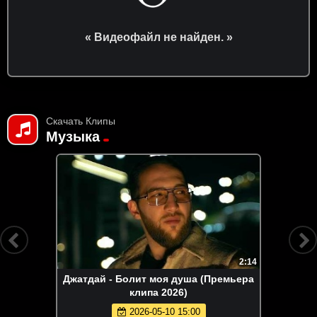
« Видеофайл не найден. »
Скачать Клипы
Музыка
2:14
Джатдай - Болит моя душа (Премьера
клипа 2026)
2026-05-10 15:00