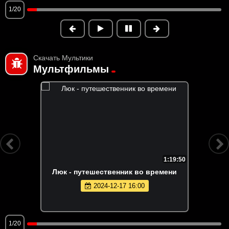
1/20
Скачать Мультики
Мультфильмы
1:19:50
Люк - путешественник во времени
2024-12-17 16:00
1/20