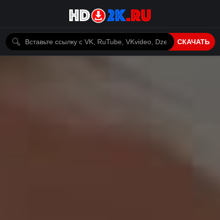
СКАЧАТЬ