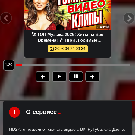
2:48:18
🚀 ТОП Музыка 2026: Хиты на Все
Времена! 🎵 Твои Любимые
Исполнители 💎
2026-04-24 09:34
1/20
О сервисе
HD2K.ru позволяет скачать видео с ВК, РуТуба, ОК, Дзена,