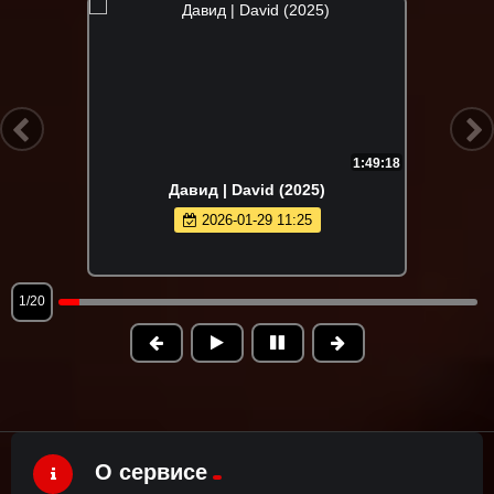
1:49:18
Давид | David (2025)
2026-01-29 11:25
1/20
О сервисе