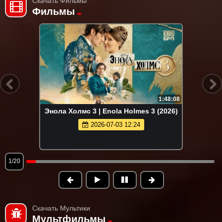
Скачать Фильмы
Фильмы
1:48:08
Энола Холмс 3 | Enola Holmes 3 (2026)
2026-07-03 12:24
1/20
Скачать Мультики
Мультфильмы