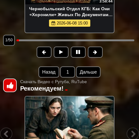
3:58:44
Чернобыльский Отдел КГБ: Как Они
«Хоронили» Живых По Документам!
Мистика Чернобыльского Отдела
2026-06-08 15:00
1/50
Назад
1
Дальше
Скачать Видео с Рутуба, RuTube
Рекомендуем!