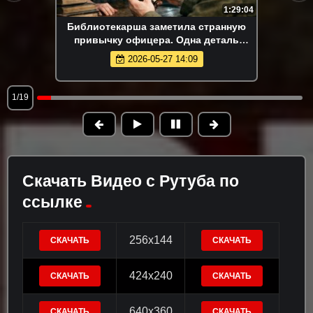
1:29:04
Библиотекарша заметила странную
привычку офицера. Одна деталь
выдала немецкого агента в СМЕРШ
2026-05-27 14:09
1/19
Скачать Видео с Рутуба по
ссылке
256x144
СКАЧАТЬ
СКАЧАТЬ
424x240
СКАЧАТЬ
СКАЧАТЬ
640x360
СКАЧАТЬ
СКАЧАТЬ