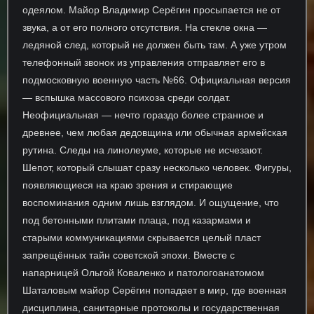
одеялом. Майор Владимир Серёгин просыпается не от
звука, а от его полного отсутствия. На стекле окна —
ледяной след, который не должен быть там. А уже утром
телефонный звонок из управления отправляет его в
подмосковную военную часть №66. Официальная версия
— вспышка массового психоза среди солдат.
Неофициальная — нечто гораздо более странное и
древнее, чем любая дедовщина или обычная армейская
рутина. Следы на линолеуме, которые не исчезают.
Шепот, который слышат сразу несколько человек. Фигуры,
появляющиеся на краю зрения и стирающие
воспоминания одним лишь взглядом. И ощущение, что
под бетонными плитами плаца, под казармами и
старыми коммуникациями скрывается целый пласт
запрещённых тайн советской эпохи. Вместе с
напарницей Ольгой Коваленко и патологоанатомом
Шаталовым майор Серёгин попадает в мир, где военная
дисциплина, санитарные протоколы и государственная