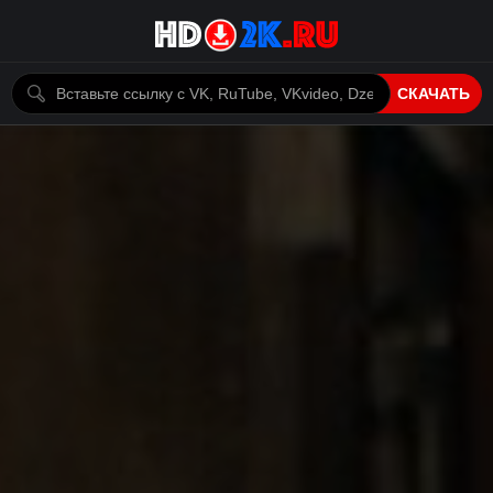
СКАЧАТЬ