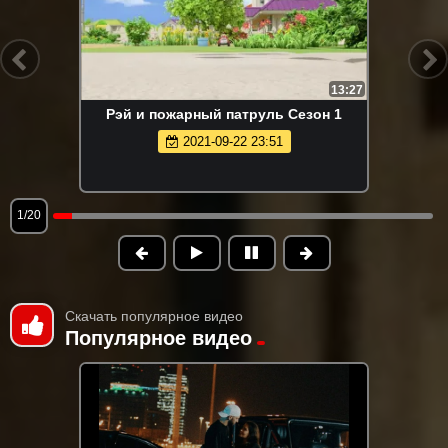
13:27
Рэй и пожарный патруль Сезон 1
2021-09-22 23:51
1/20
Скачать популярное видео
Популярное видео