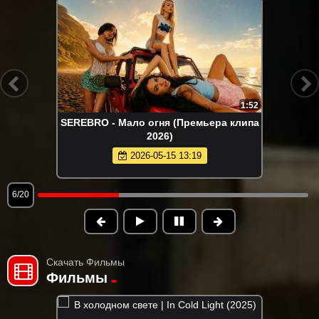
1:52
SEREBRO - Мало огня (Премьера клипа
2026)
2026-05-15 13:19
6/20
Скачать Фильмы
Фильмы