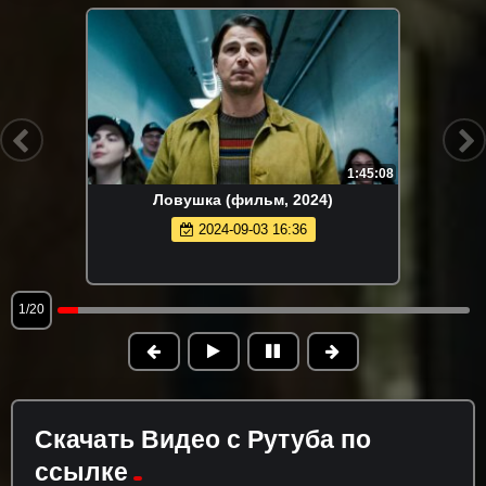
1:45:08
Ловушка (фильм, 2024)
2024-09-03 16:36
1/20
Скачать Видео с Рутуба по
ссылке