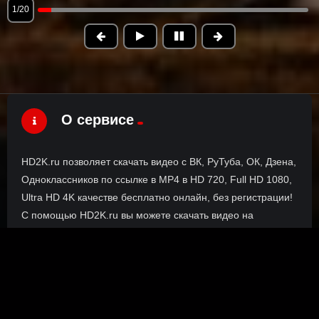
1/20
О сервисе
HD2K.ru позволяет скачать видео с ВК, РуТуба, ОК, Дзена,
Одноклассников по ссылке в MP4 в HD 720, Full HD 1080,
Ultra HD 4K качестве бесплатно онлайн, без регистрации!
С помощью HD2K.ru вы можете скачать видео на
компьютер, телефон или планшет без установки
специальных программ. Вы можете легко скачать видео с
VK, RuTube, VKvideo, Dzen, OK без torrent magnet, только
прямые ссылки.