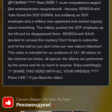
ДРУЗЬЯМИ ???? Жми ЛАЙК ?, если понравилось видео!
Для коммерческих предложений : #юсшоу SEREGA and
Yulia found the SCP GORKA, but suddenly an SCP
employee and a military man appeared and started arguing
about something. The military pushed the SCP employee up
the hill and he disappeared there. SEOEGA and JULIA
decided to unravel this mystery! Don't forget to subscribe
and hit the bell so you don't miss our new videos! Attention!
This video is intended for an audience of 13+. All videos on
the channel are fiction, all special. the effects are performed
by the actors and do no harm to anyone. Enjoy watching)))
?? SHARE THIS VIDEO WITH ALL YOUR FRIENDS ????
Press LIKE ? if you liked the video!
Скачать Видео с Рутуба, RuTube
Рекомендуем!