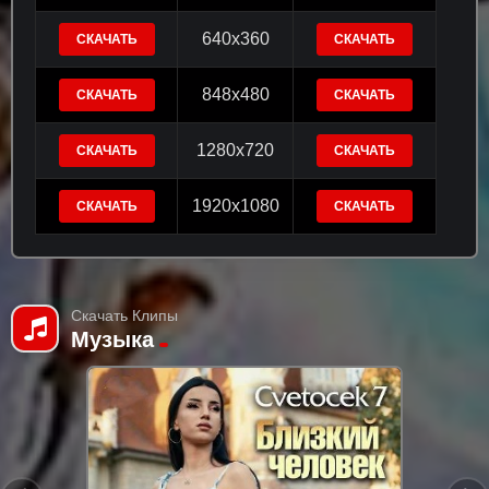
640x360
СКАЧАТЬ
СКАЧАТЬ
848x480
СКАЧАТЬ
СКАЧАТЬ
1280x720
СКАЧАТЬ
СКАЧАТЬ
1920x1080
СКАЧАТЬ
СКАЧАТЬ
Скачать Клипы
Музыка