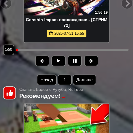
1:56:19
Genshin Impact прохождение - [СТРИМ
72]
2026-07-31 16:55
1/50
Назад
1
Дальше
Скачать Видео с Рутуба, RuTube
Рекомендуем!