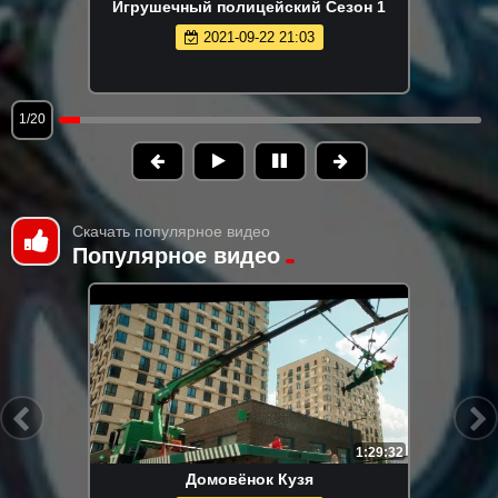
Игрушечный полицейский Сезон 1
2021-09-22 21:03
1/20
Скачать популярное видео
Популярное видео
1:29:32
Домовёнок Кузя