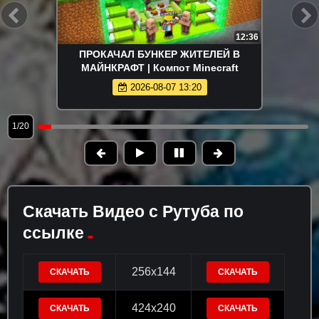
12:36
ПРОКАЧАЛ БУНКЕР ЖИТЕЛЕЙ В
МАЙНКРАФТ | Компот Minecraft
2026-08-07 13:20
1/20
Скачать Видео с Рутуба по
ссылке
256x144
СКАЧАТЬ
СКАЧАТЬ
424x240
СКАЧАТЬ
СКАЧАТЬ