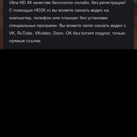
Ultra HD 4K качестве бесплатно онлайн, без регистрации!
С помощью HD2K.ru вы можете скачать видео на
компьютер, телефон или планшет без установки
специальных программ. Вы можете легко скачать видео с
VK, RuTube, VKvideo, Dzen, OK без torrent magnet, только
прямые ссылки.
О сайте
Инофрмация о нас, о наших планах и новости сервиса, а
также о нашем браузерном расширении Save4K, где
скачать, как пользоваться.