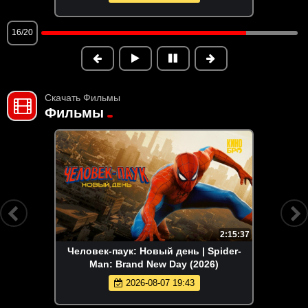
16/20
Скачать Фильмы
Фильмы
2:15:37
Человек-паук: Новый день | Spider-
Man: Brand New Day (2026)
2026-08-07 19:43