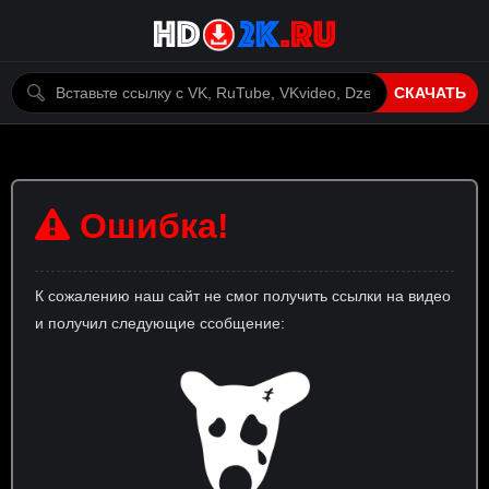
СКАЧАТЬ
Ошибка!
К сожалению наш сайт не смог получить ссылки на видео
и получил следующие ссобщение: