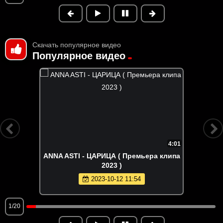
Скачать популярное видео
Популярное видео
4:01
ANNA ASTI - ЦАРИЦА ( Премьера клипа
2023 )
2023-10-12 11:54
1/20