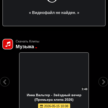
« Видеофайл не найден. »
Скачать Клипы
Музыка
3:48
Инна Вальтер - Звёздный вечер
(Премьера клипа 2026)
2026-05-15 10:08