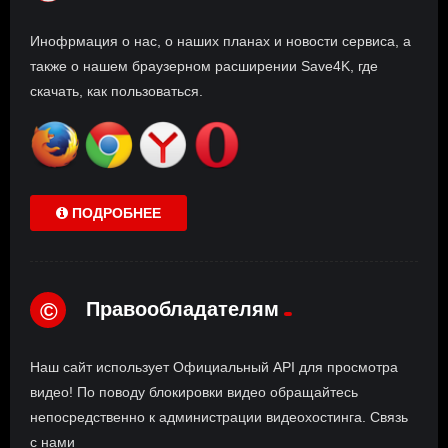
Инофрмация о нас, о наших планах и новости сервиса, а
также о нашем браузерном расширении Save4K, где
скачать, как пользоваться.
ПОДРОБНЕЕ
Правообладателям
©
Наш сайт использует Официальный API для просмотра
видео! По поводу блокировки видео обращайтесь
непосредственно к администрации видеохостинга. Связь
с нами