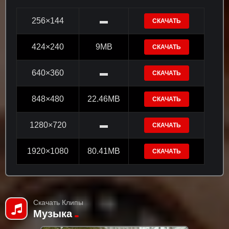
256×144
▬
СКАЧАТЬ
424×240
9MB
СКАЧАТЬ
640×360
▬
СКАЧАТЬ
848×480
22.46MB
СКАЧАТЬ
1280×720
▬
СКАЧАТЬ
1920×1080
80.41MB
СКАЧАТЬ
Скачать Клипы
Музыка