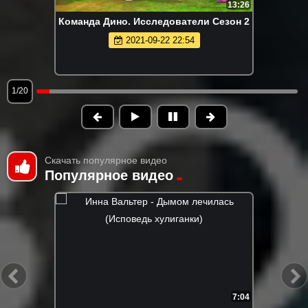
13:26
Команда Дино. Исследователи Сезон 2
2021-09-22 22:54
1/20
Скачать популярное видео
Популярное видео
7:04