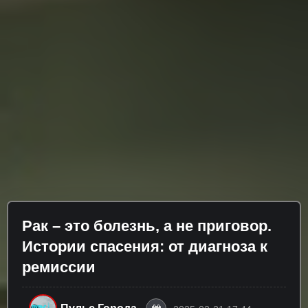
Рак – это болезнь, а не приговор.
Истории спасения: от диагноза к
ремиссии