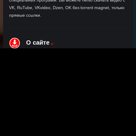
VK, RuTube, VKvideo, Dzen, OK без torrent magnet, только
прямые ссылки.
О сайте
Инофрмация о нас, о наших планах и новости сервиса, а
также о нашем браузерном расширении Save4K, где
скачать, как пользоваться.
ПОДРОБНЕЕ