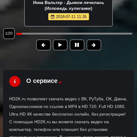
Инна Вальтер - Дымом лечилась
(Исповедь хулиганки)
2018-07-11 11:26
1/20
О сервисе
HD2K.ru позволяет скачать видео с ВК, РуТуба, ОК, Дзена,
Одноклассников по ссылке в MP4 в HD 720, Full HD 1080,
Ultra HD 4K качестве бесплатно онлайн, без регистрации!
С помощью HD2K.ru вы можете скачать видео на
компьютер, телефон или планшет без установки
специальных программ. Вы можете легко скачать видео с