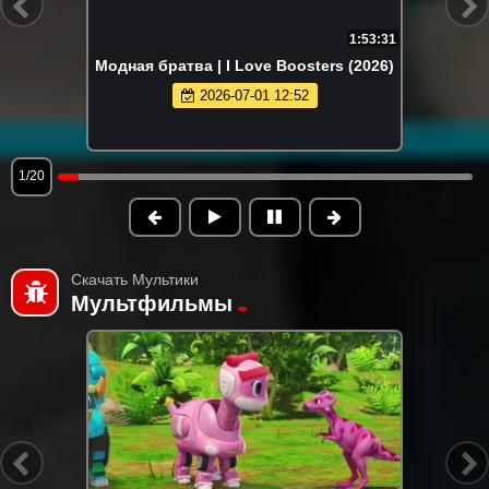
1:53:31
Модная братва | I Love Boosters (2026)
2026-07-01 12:52
1/20
Скачать Мультики
Мультфильмы