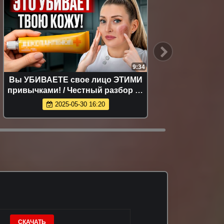
9:34
Вы УБИВАЕТЕ свое лицо ЭТИМИ
Тепер
привычками! / Честный разбор 19
настоя
ОПАСНЫХ бьюти- советов из
2025-05-30 16:20
интернета
СКАЧАТЬ