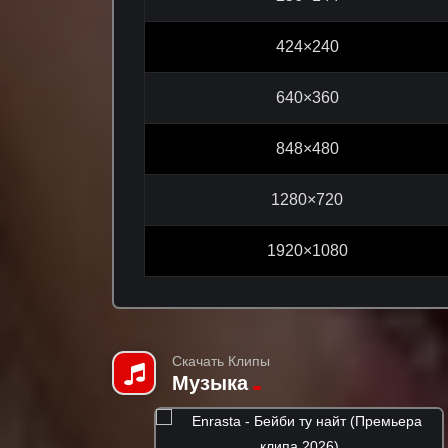
424×240
640×360
848×480
1280×720
1920×1080
Скачать Клипы
Музыка