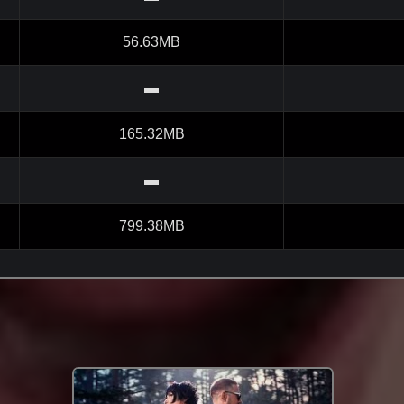
56.63MB
▬
165.32MB
▬
799.38MB