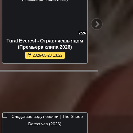
2:14
Руслан Добрый - Итальянка
Руст
(Премьера клипа 2026)
(
2026-05-24 15:19