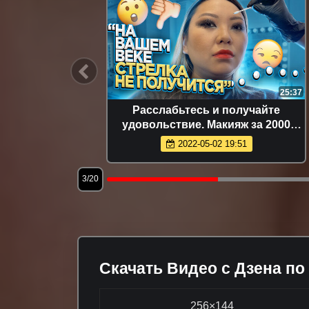
10:36
25:37
макияже,
Расслабьтесь и получайте
тают
удовольствие. Макияж за 2000
рублей в салоне красоты.
2022-05-02 19:51
3/20
Скачать Видео с Дзена по
256×144