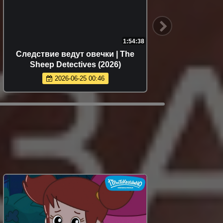
1:54:38
Следствие ведут овечки | The
Опасн
Sheep Detectives (2026)
2026-06-25 00:46