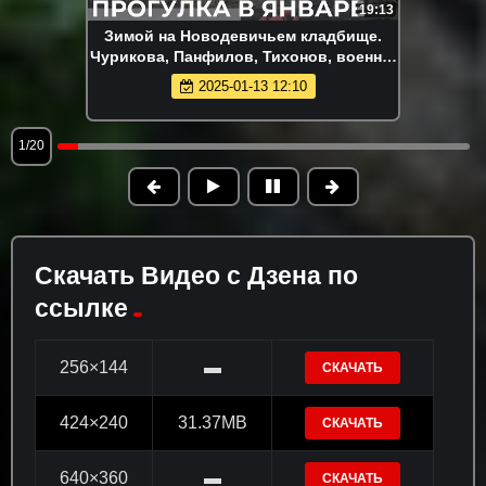
19:13
Зимой на Новодевичьем кладбище.
Чурикова, Панфилов, Тихонов, военно-
начальники, известные артисты.
2025-01-13 12:10
1/20
Скачать Видео с Дзена по
ссылке
256×144
▬
СКАЧАТЬ
424×240
31.37MB
СКАЧАТЬ
640×360
▬
СКАЧАТЬ