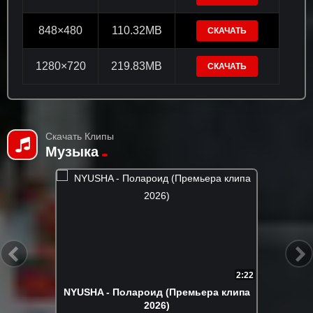
848×480
110.32MB
СКАЧАТЬ
1280×720
219.83MB
СКАЧАТЬ
Скачать Клипы
Музыка
3:31
Рустам Нахушев - Загубила (Премьера
клипа 2026)