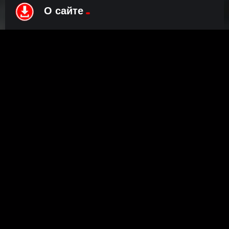
О сайте
Инофрмация о нас, о наших планах и новости сервиса, а
также о нашем браузерном расширении Save4K, где
скачать, как пользоваться.
ПОДРОБНЕЕ
Правообладателям
©
Наш сайт использует Официальный API для просмотра
видео! По поводу блокировки видео обращайтесь