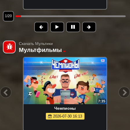
1/20
Скачать Мультики
Мультфильмы
7:35
Чемпионы
2026-07-30 16:13