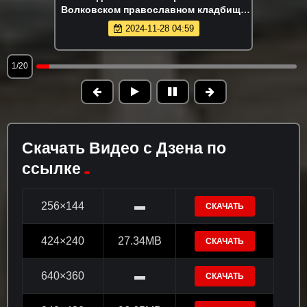
Волковском православном кладбище
Петербурга. Показываю, как найти его
2024-11-28 04:59
могилу
1/20
Скачать Видео с Дзена по
ссылке
256×144
▬
СКАЧАТЬ
424×240
27.34MB
СКАЧАТЬ
640×360
▬
СКАЧАТЬ