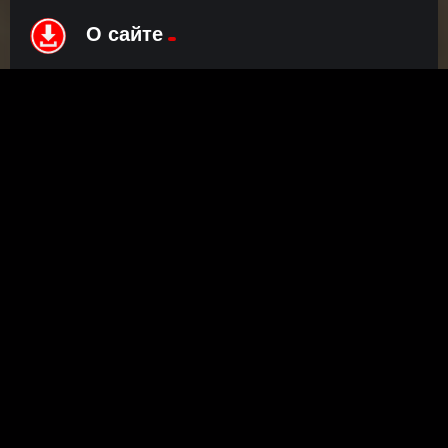
О сайте
Инофрмация о нас, о наших планах и новости сервиса, а
также о нашем браузерном расширении Save4K, где
скачать, как пользоваться.
ПОДРОБНЕЕ
Правообладателям
©
Наш сайт использует Официальный API для просмотра
видео! По поводу блокировки видео обращайтесь