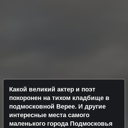
Какой великий актер и поэт
похоронен на тихом кладбище в
подмосковной Верее. И другие
интересные места самого
маленького города Подмосковья