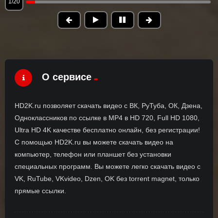
1/20
О сервисе
HD2K.ru позволяет скачать видео с ВК, РуТуба, ОК, Дзена,
Одноклассников по ссылке в MP4 в HD 720, Full HD 1080,
Ultra HD 4K качестве бесплатно онлайн, без регистрации!
С помощью HD2K.ru вы можете скачать видео на
компьютер, телефон или планшет без установки
специальных программ. Вы можете легко скачать видео с
VK, RuTube, VKvideo, Dzen, OK без torrent magnet, только
прямые ссылки.