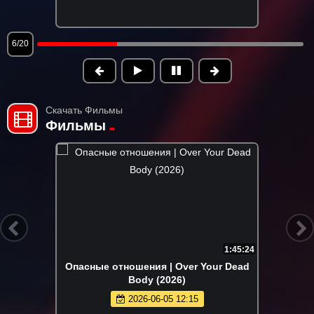
6/20
Скачать Фильмы
Фильмы
1:45:24
Опасные отношения | Over Your Dead
Body (2026)
2026-06-05 12:15