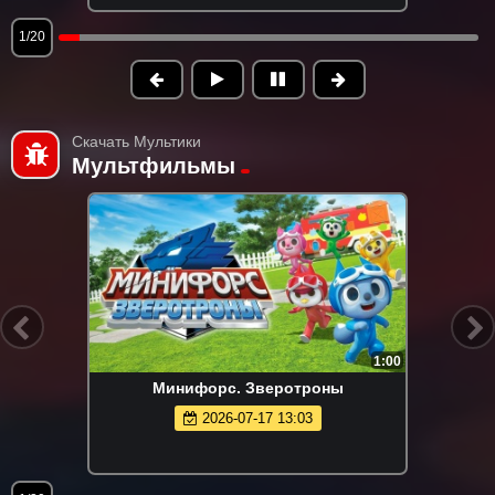
1/20
Скачать Мультики
Мультфильмы
1:00
Минифорс. Зверотроны
2026-07-17 13:03