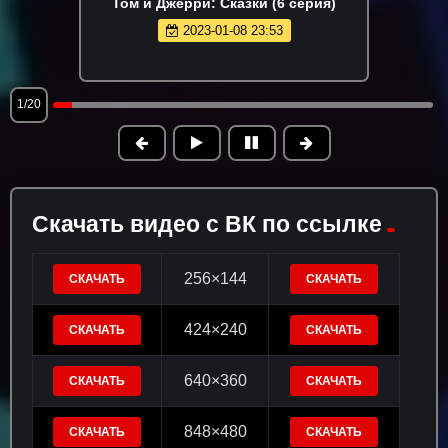
Том и Джерри: Сказки (6 серия)
2023-01-08 23:53
1/20
Скачать видео с ВК по ссылке
256×144
СКАЧАТЬ
СКАЧАТЬ
424×240
СКАЧАТЬ
СКАЧАТЬ
640×360
СКАЧАТЬ
СКАЧАТЬ
848×480
СКАЧАТЬ
СКАЧАТЬ