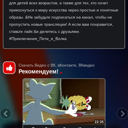
для детей всех возрастов, а также для тех, кто хочет
прикоснуться к миру искусства через простые и понятные
образы. &Не забудьте подписаться на канал, чтобы не
пропустить новые трансляции! А если вам понравится,
ставьте лайк &и делитесь с друзьями.
#Приключения_Пети_и_Волка
Скачать Видео с ВК, вКонтакте, ВКвидео
Рекомендуем!
22:35