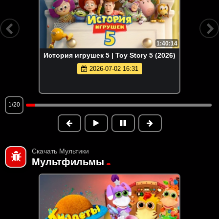
1:40:14
История игрушек 5 | Toy Story 5 (2026)
2026-07-02 16:31
1/20
Скачать Мультики
Мультфильмы