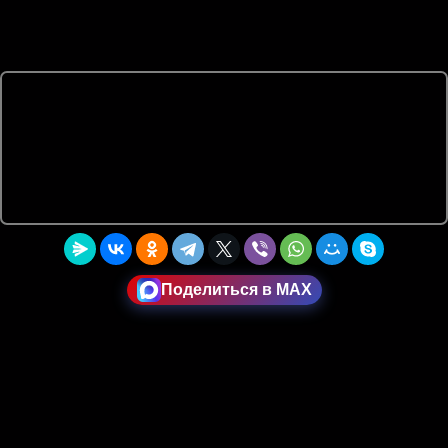
Поделиться в MAX