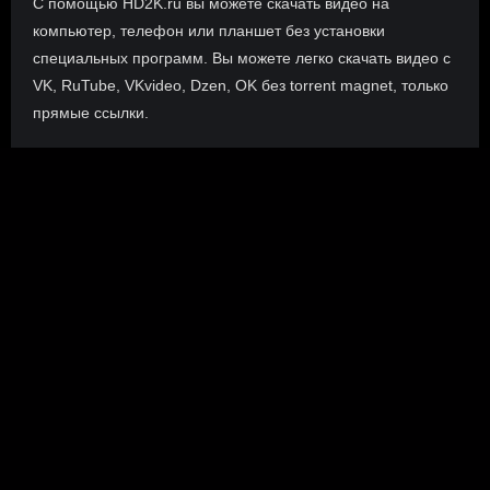
С помощью HD2K.ru вы можете скачать видео на
компьютер, телефон или планшет без установки
специальных программ. Вы можете легко скачать видео с
VK, RuTube, VKvideo, Dzen, OK без torrent magnet, только
прямые ссылки.
О сайте
Инофрмация о нас, о наших планах и новости сервиса, а
также о нашем браузерном расширении Save4K, где
скачать, как пользоваться.
ПОДРОБНЕЕ