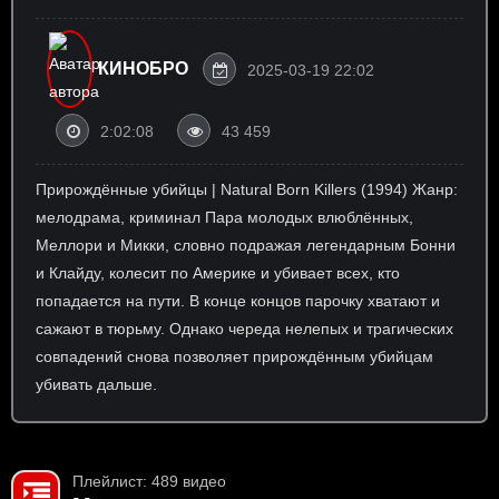
КИНОБРО
2025-03-19 22:02
2:02:08
43 459
Прирождённые убийцы | Natural Born Killers (1994) Жанр:
мелодрама, криминал Пара молодых влюблённых,
Меллори и Микки, словно подражая легендарным Бонни
и Клайду, колесит по Америке и убивает всех, кто
попадается на пути. В конце концов парочку хватают и
сажают в тюрьму. Однако череда нелепых и трагических
совпадений снова позволяет прирождённым убийцам
убивать дальше.
Плейлист: 489 видео