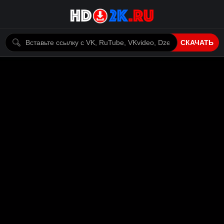
СКАЧАТЬ