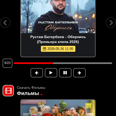
2:47
Рустам Батербиев - Обернись
(Премьера клипа 2026)
2026-05-26 11:05
8/20
Скачать Фильмы
Фильмы