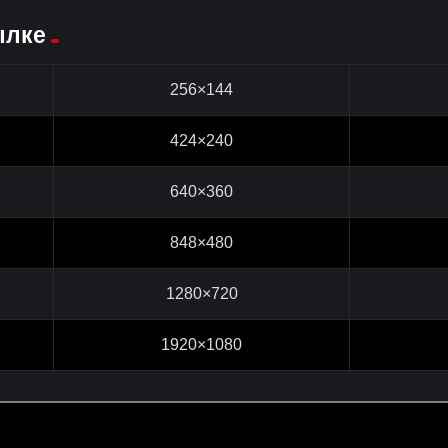
ылке
256×144
424×240
640×360
848×480
1280×720
1920×1080