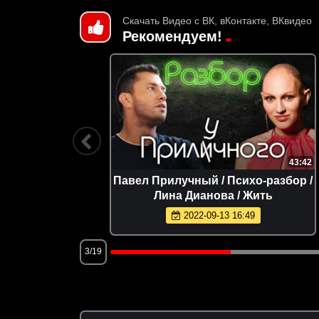
Скачать Видео с ВК, вКонтакте, ВКвидео
Рекомендуем!
25:19
43:42
утузов,
Павел Прилучный / Психо-разбор /
Лина Дианова / Жить
2022-09-13 16:49
3/19