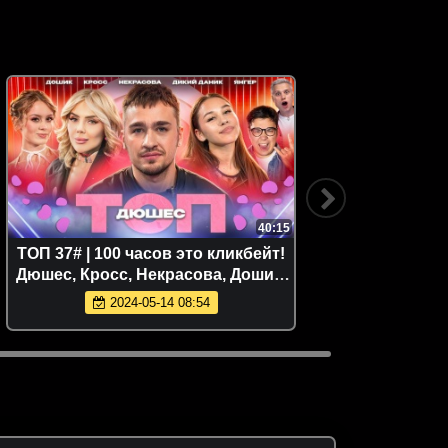
40:15
ТОП 37# | 100 часов это кликбейт!
ДОМ-2.
Дюшес, Кросс, Некрасова, Дошик,
Даник, Янгер и Максим Федотов
2024-05-14 08:54