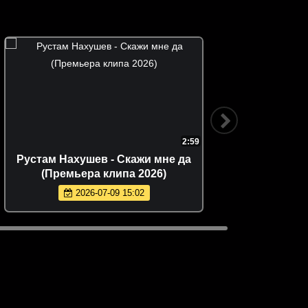
2:30
Misty - Летай (Премьера клипа 2026)
Жасмин 
2026-06-02 13:00