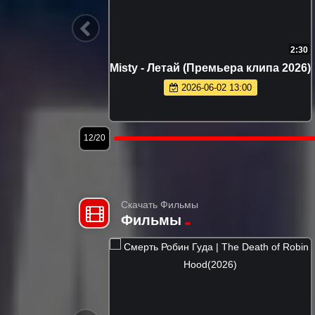
2:47
3:32
ернись
Артур Бесаев - Словно волк
6)
(Премьера клипа 2026)
2026-05-21 11:40
15/20
Скачать Фильмы
Фильмы