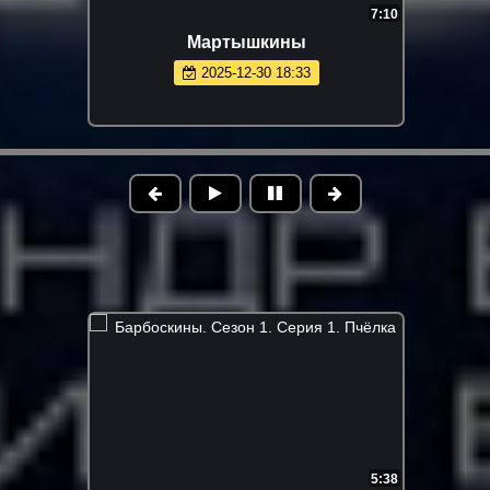
7:10
Мартышкины
2025-12-30 18:33
5:38