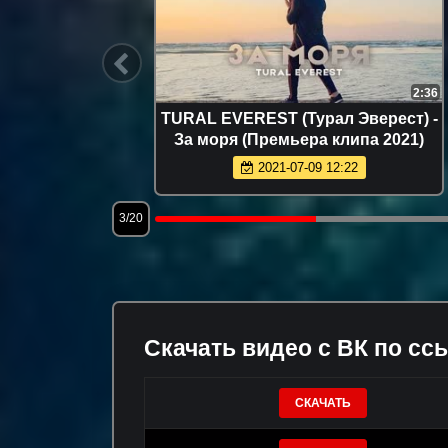
2:42
2:36
ecial
TURAL EVEREST (Турал Эверест) -
За моря (Премьера клипа 2021)
2021-07-09 12:22
3/20
Скачать видео с ВК по сс
СКАЧАТЬ