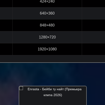
424×240
640×360
848×480
1280×720
1920×1080