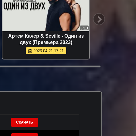
3:13
Артем Качер & Seville - Один из
Олег С
двух (Премьера 2023)
2023-04-21 17:21
СКАЧАТЬ