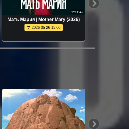
1:51:42
Мать Мария | Mother Mary (2026)
Модная
2026-05-26 13:06