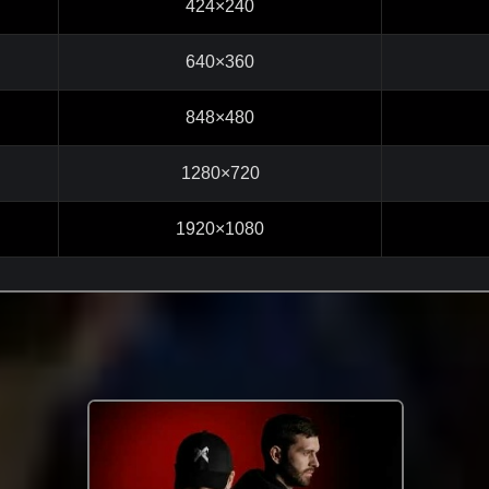
424×240
640×360
848×480
1280×720
1920×1080