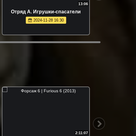
13:06
Отряд А. Игрушки-спасатели
Кад
2024-11-28 16:30
2:11:07