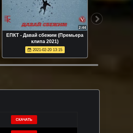
2:44
ЕПКТ - Давай сбежим (Премьера
Фати 
клипа 2021)
(
2021-02-20 13:15
СКАЧАТЬ