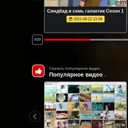
1:08
10:23
а
Синдбад и семь галактик Сезон 1
2021-09-22 23:09
3/20
Скачать популярное видео
Популярное видео
1:49:24
2:31:36