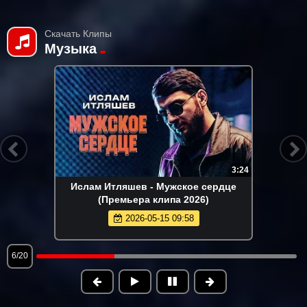
Скачать Клипы
Музыка
3:24
Ислам Итляшев - Мужское сердце
(Премьера клипа 2026)
2026-05-15 09:58
6/20