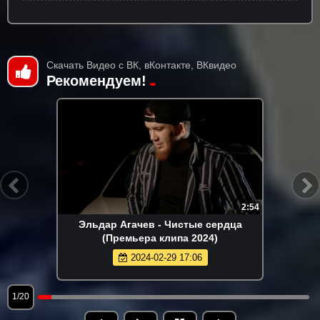
Скачать Видео с ВК, вКонтакте, ВКвидео
Рекомендуем!
2:54
Эльдар Агачев - Чистые сердца
(Премьера клипа 2024)
2024-02-29 17:06
1/20