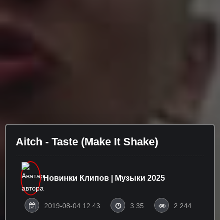
Aitch - Taste (Make It Shake)
Новинки Клипов | Музыки 2025
2019-08-04 12:43
3:35
2 244