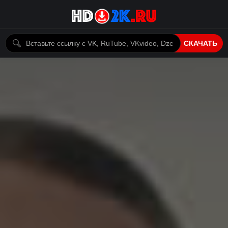
СКАЧАТЬ