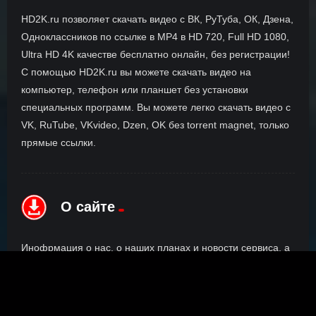
HD2K.ru позволяет скачать видео с ВК, РуТуба, ОК, Дзена,
Одноклассников по ссылке в MP4 в HD 720, Full HD 1080,
Ultra HD 4K качестве бесплатно онлайн, без регистрации!
С помощью HD2K.ru вы можете скачать видео на
компьютер, телефон или планшет без установки
специальных программ. Вы можете легко скачать видео с
VK, RuTube, VKvideo, Dzen, OK без torrent magnet, только
прямые ссылки.
О сайте
Инофрмация о нас, о наших планах и новости сервиса, а
также о нашем браузерном расширении Save4K, где
скачать, как пользоваться.