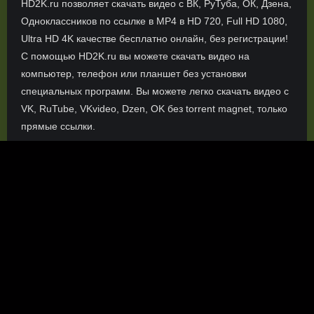
HD2K.ru позволяет скачать видео с ВК, РуТуба, ОК, Дзена,
Одноклассников по ссылке в MP4 в HD 720, Full HD 1080,
Ultra HD 4K качестве бесплатно онлайн, без регистрации!
С помощью HD2K.ru вы можете скачать видео на
компьютер, телефон или планшет без установки
специальных программ. Вы можете легко скачать видео с
VK, RuTube, VKvideo, Dzen, OK без torrent magnet, только
прямые ссылки.
О сайте
Инофрмация о нас, о наших планах и новости сервиса, а
также о нашем браузерном расширении Save4K, где
скачать, как пользоваться.