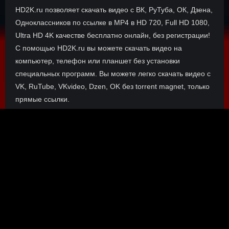
HD2K.ru позволяет скачать видео с ВК, РуТуба, ОК, Дзена,
Одноклассников по ссылке в MP4 в HD 720, Full HD 1080,
Ultra HD 4K качестве бесплатно онлайн, без регистрации!
С помощью HD2K.ru вы можете скачать видео на
компьютер, телефон или планшет без установки
специальных программ. Вы можете легко скачать видео с
VK, RuTube, VKvideo, Dzen, OK без torrent magnet, только
прямые ссылки.
О сайте
Инофрмация о нас, о наших планах и новости сервиса, а
также о нашем браузерном расширении Save4K, где
скачать, как пользоваться.