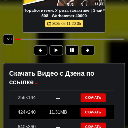
22:27
Поработители. Угроза галактике | Знай#
508 | Warhammer 40000
2025-08-11 20:05
1/20
Скачать Видео с Дзена по
ссылке
256×144
▬
СКАЧАТЬ
424×240
11.31MB
СКАЧАТЬ
640×360
▬
СКАЧАТЬ