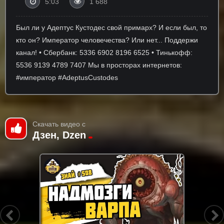
5:03
1 688
Был ли у Адептус Кустодес свой примарх? И если был, то
кто он? Император человечества? Или нет... Поддержи
канал! • Сбербанк: 5336 6902 8196 6525 • Тинькофф:
5536 9139 4789 7407 Мы в просторах интернетов:
#император #AdeptusCustodes
Скачать видео с
Дзен, Dzen