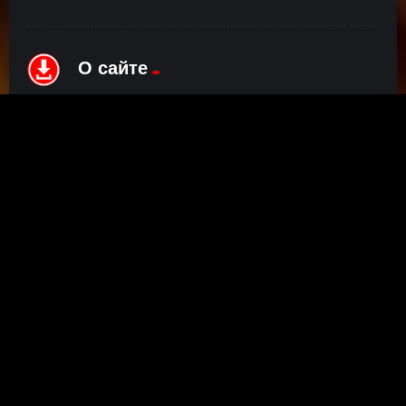
О сайте
Инофрмация о нас, о наших планах и новости сервиса, а
также о нашем браузерном расширении Save4K, где
скачать, как пользоваться.
ПОДРОБНЕЕ
Правообладателям
©