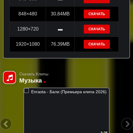
848×480
30.84MB
СКАЧАТЬ
1280×720
▬
СКАЧАТЬ
1920×1080
76.39MB
СКАЧАТЬ
Скачать Клипы
Музыка
3:25