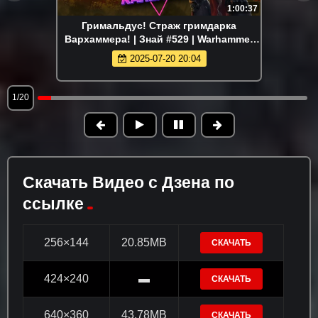
1:00:37
Гримальдус! Страж гримдарка
Вархаммера! | Знай #529 | Warhammer
40000
2025-07-20 20:04
1/20
Скачать Видео с Дзена по
ссылке
256×144
20.85MB
СКАЧАТЬ
424×240
▬
СКАЧАТЬ
640×360
43.78MB
СКАЧАТЬ