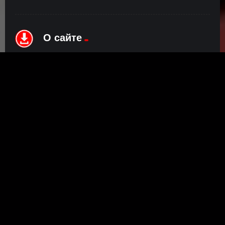
О сайте
Инофрмация о нас, о наших планах и новости сервиса, а
также о нашем браузерном расширении Save4K, где
скачать, как пользоваться.
ПОДРОБНЕЕ
Правообладателям
©