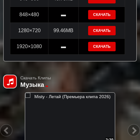
848×480
▬
СКАЧАТЬ
1280×720
99.46MB
СКАЧАТЬ
1920×1080
▬
СКАЧАТЬ
Скачать Клипы
Музыка
2:30