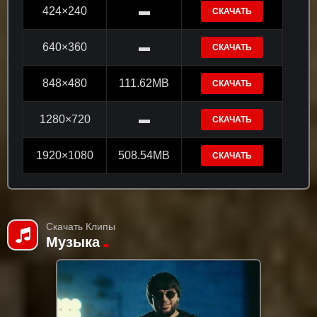
424×240
▬
СКАЧАТЬ
640×360
▬
СКАЧАТЬ
848×480
111.62MB
СКАЧАТЬ
1280×720
▬
СКАЧАТЬ
1920×1080
508.54MB
СКАЧАТЬ
Скачать Клипы
Музыка