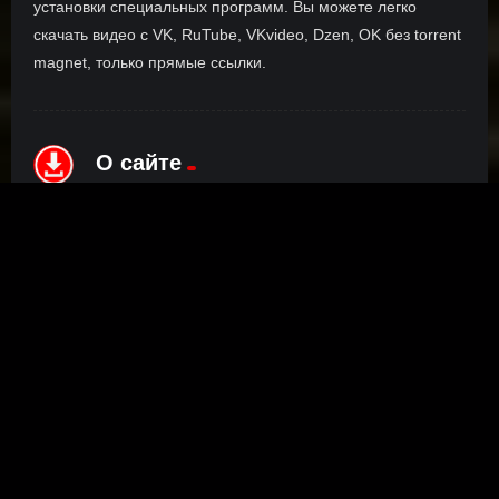
установки специальных программ. Вы можете легко
скачать видео с VK, RuTube, VKvideo, Dzen, OK без torrent
magnet, только прямые ссылки.
О сайте
Инофрмация о нас, о наших планах и новости сервиса, а
также о нашем браузерном расширении Save4K, где
скачать, как пользоваться.
ПОДРОБНЕЕ