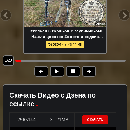
28:08
Откопали 6 горшков с глубинником!
Нашли царское Золото и редкие
монеты на туре от Серого Копателя!
2024-07-26 11:48
1/20
Скачать Видео с Дзена по
ссылке
256×144
31.21MB
СКАЧАТЬ