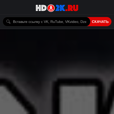
СКАЧАТЬ