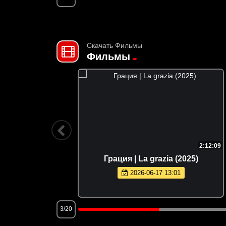
Скачать Фильмы
Фильмы
1:37:22
2:12:09
я | Miss
Грация | La grazia (2025)
)
2026-06-17 13:01
3/20