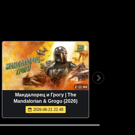
2:11:60
Мандалорец и Грогу | The
Мортал 
Mandalorian & Grogu (2026)
2026-06-21 22:48