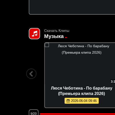
Скачать Клипы
Музыка
3:40
3:16
 танцуй
Люся Чеботина - По барабану
6)
(Премьера клипа 2026)
2026-06-04 09:46
9/20