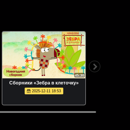
45:30
Сборники «Зебра в клеточку»
К
2025-12-11 18:53