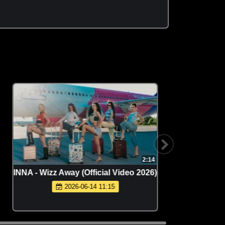
2:14
INNA - Wizz Away (Official Video 2026)
Пропага
2026-06-14 11:15