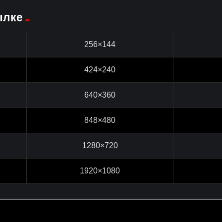
ылке
256×144
424×240
640×360
848×480
1280×720
1920×1080