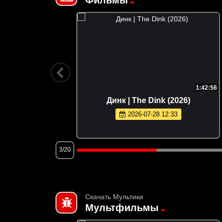
1:45:19
1:42:56
26)
Динк | The Dink (2026)
2026-07-28 12:33
3/20
Скачать Мультики
Мультфильмы