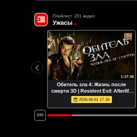
Плейлист: 201 видео
Ужасы
1:37:31
1:37:36
d (2022)
Обитель зла 4: Жизнь после
смерти 3D | Resident Evil: Afterlife
(2010)
2026-06-01 17:18
3/40