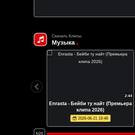
Скачать Клипы
Музыка
2:46
2:44
истка
Enrasta - Бейби ту найт (Премьера
6)
клипа 2026)
2026-06-21 19:48
6/20