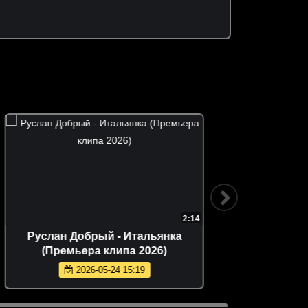
2:14
Руслан Добрый - Итальянка
Стас М
(Премьера клипа 2026)
Обним
2026-05-24 15:19