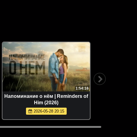
1:54:16
Напоминание о нём | Reminders of
Мстите
Him (2026)
2026-05-28 20:15