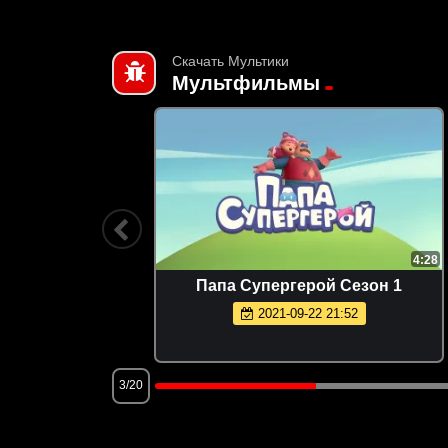
Скачать Мультики
Мультфильмы
1:11
4:28
а
Папа Супергерой Сезон 1
2021-09-22 21:52
3/20