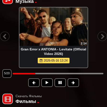
Музыка
2:26
Tural Everest - Отравляешь ядом
(Премьера клипа 2026)
2026-05-28 13:22
6/20
Скачать Фильмы
Фильмы