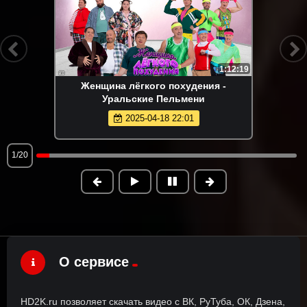
1:12:19
Женщина лёгкого похудения -
Уральские Пельмени
2025-04-18 22:01
1/20
О сервисе
HD2K.ru позволяет скачать видео с ВК, РуТуба, ОК, Дзена,