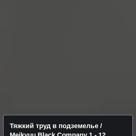
Тяжкий труд в подземелье /
Meikyuu Black Company 1 - 12