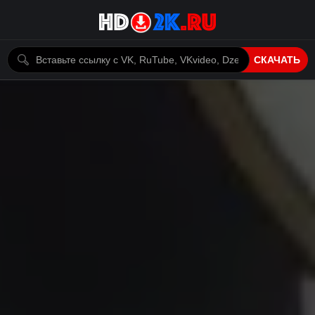
СКАЧАТЬ