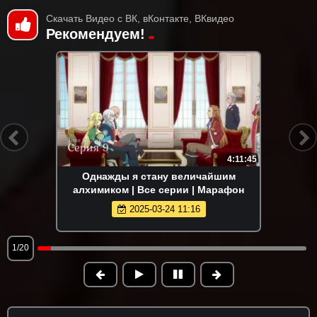
Скачать Видео с ВК, вКонтакте, ВКвидео
Рекомендуем!
4:11:45
Однажды я стану величайшим
алхимиком | Все серии | Марафон
2025-03-24 11:16
1/20