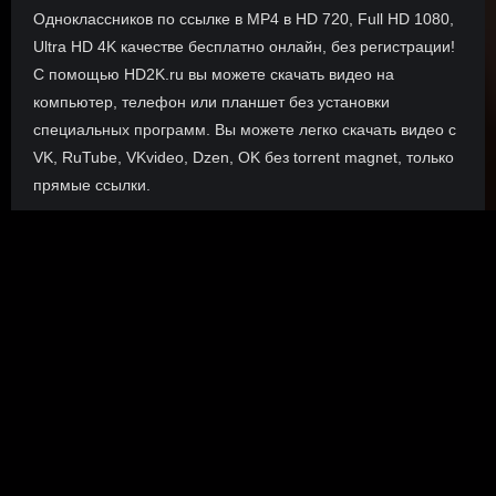
Одноклассников по ссылке в MP4 в HD 720, Full HD 1080,
Ultra HD 4K качестве бесплатно онлайн, без регистрации!
С помощью HD2K.ru вы можете скачать видео на
компьютер, телефон или планшет без установки
специальных программ. Вы можете легко скачать видео с
VK, RuTube, VKvideo, Dzen, OK без torrent magnet, только
прямые ссылки.
О сайте
Инофрмация о нас, о наших планах и новости сервиса, а
также о нашем браузерном расширении Save4K, где
скачать, как пользоваться.