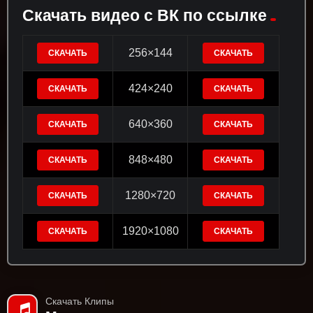
Скачать видео с ВК по ссылке
256×144
СКАЧАТЬ
СКАЧАТЬ
424×240
СКАЧАТЬ
СКАЧАТЬ
640×360
СКАЧАТЬ
СКАЧАТЬ
848×480
СКАЧАТЬ
СКАЧАТЬ
1280×720
СКАЧАТЬ
СКАЧАТЬ
1920×1080
СКАЧАТЬ
СКАЧАТЬ
Скачать Клипы