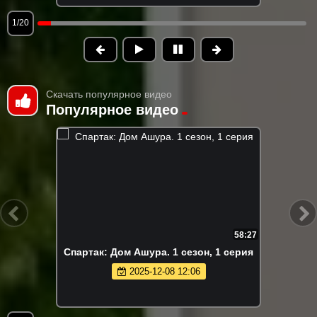
1/20
Скачать популярное видео
Популярное видео
58:27
Спартак: Дом Ашура. 1 сезон, 1 серия
2025-12-08 12:06