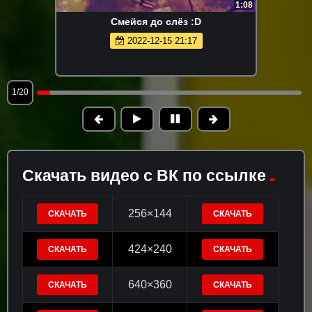
1:08
Смейся до слёз :D
2022-12-15 21:17
1/20
Скачать видео с ВК по ссылке
256×144
СКАЧАТЬ
СКАЧАТЬ
424×240
СКАЧАТЬ
СКАЧАТЬ
640×360
СКАЧАТЬ
СКАЧАТЬ