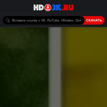
СКАЧАТЬ