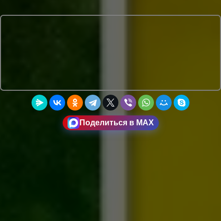
Поделиться в MAX