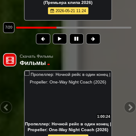
(Премьера клипа 2026)
2026-05-21 11:24
7/20
Скачать Фильмы
Фильмы
1:00:24
Пропеллер: Ночной рейс в один конец |
Propeller: One-Way Night Coach (2026)