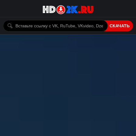
СКАЧАТЬ