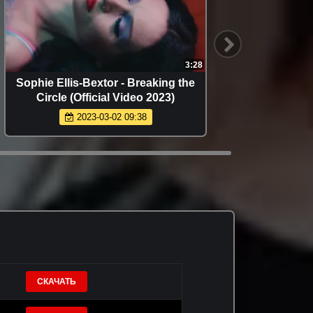
3:28
Sophie Ellis-Bextor - Breaking the
Ergys 
Circle (Official Video 2023)
2023-03-02 09:38
СКАЧАТЬ