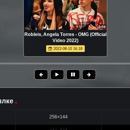
2:59
Robleis, Angela Torres - OMG (Official
Video 2022)
2022-08-10 16:18
ылке
256×144