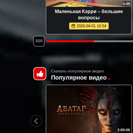
1:11
0:49
а
Маленькая Кэрри – большие
вопросы
2026-04-01 10:54
3/20
Скачать популярное видео
Популярное видео
3:16:51
3:09:06