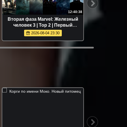
12:40:38
Вторая фаза Marvel: Железный
Мстите
человек 3 | Тор 2 | Первый
мститель: Другая война | Стражи
2026-08-04 23:30
Галактики | Эра Альтрона |
Человек-мурав