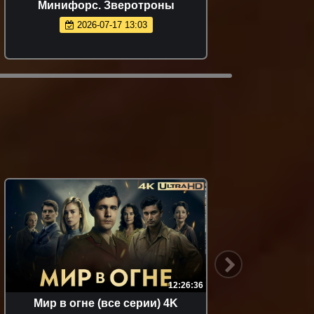
Минифорс. Зверотроны
К
2026-07-17 13:03
12:26:36
Мир в огне (все серии) 4K
Малыш. / 202