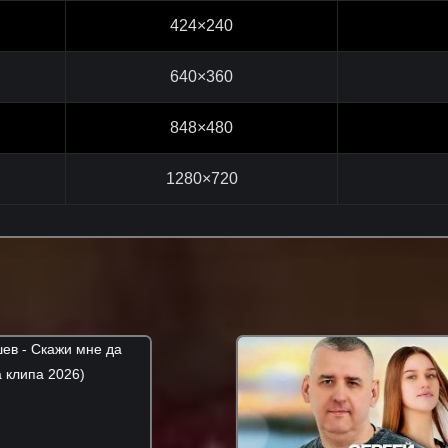
424×240
640×360
848×480
1280×720