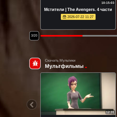
2:25:38
10:15:03
osure Day
Мстители | The Avengers. 4 части
2026-07-22 11:27
3/20
Скачать Мультики
Мультфильмы
7:10
12:31