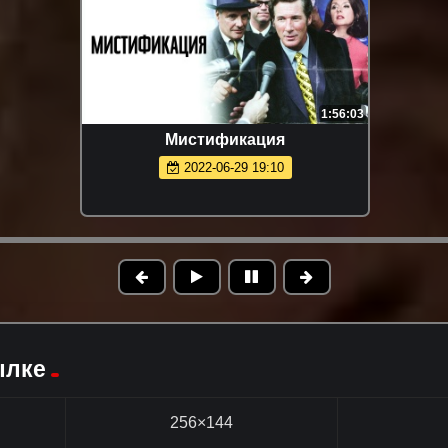
1:56:03
Мистификация
2022-06-29 19:10
ылке
256×144