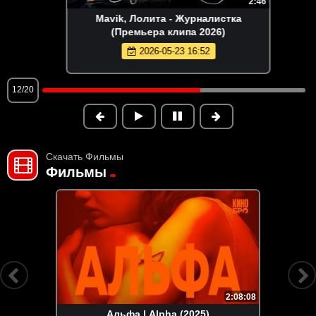
2:46
Mavik, Лолита - Журналистка
(Премьера клипа 2026)
2026-05-23 16:52
12/20
Скачать Фильмы
Фильмы
2:08:08
Альфа | Alpha (2025)