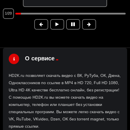
1/20
О сервисе
HD2K.ru позволяет скачать видео с ВК, РуТуба, ОК, Дзена,
Одноклассников по ссылке в MP4 в HD 720, Full HD 1080,
Ultra HD 4K качестве бесплатно онлайн, без регистрации!
С помощью HD2K.ru вы можете скачать видео на
компьютер, телефон или планшет без установки
специальных программ. Вы можете легко скачать видео с
VK, RuTube, VKvideo, Dzen, OK без torrent magnet, только
прямые ссылки.