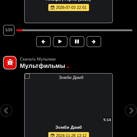
2026-07-03 22:01
1/20
Скачать Мультики
Мультфильмы
5:14
Зомби Дамб
2024-11-28 13:12