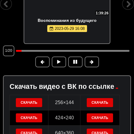
1:39:26
Воспоминания из будущего
2023-05-29 16:08
1/20
Скачать видео с ВК по ссылке
256×144
СКАЧАТЬ
СКАЧАТЬ
424×240
СКАЧАТЬ
СКАЧАТЬ
640×360
СКАЧАТЬ
СКАЧАТЬ