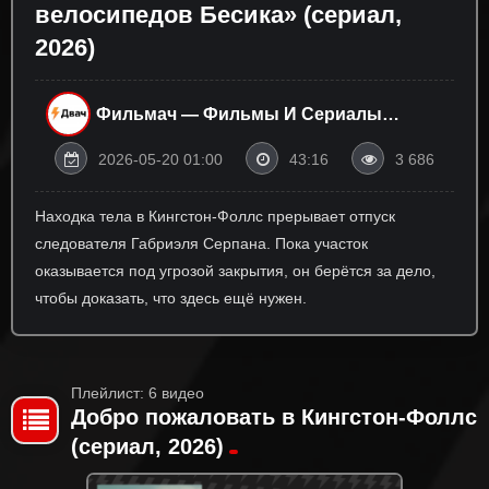
велосипедов Бесика» (сериал,
2026)
Фильмач — Фильмы И Сериалы
Онлайн
2026-05-20 01:00
43:16
3 686
Находка тела в Кингстон-Фоллс прерывает отпуск
следователя Габриэля Серпана. Пока участок
оказывается под угрозой закрытия, он берётся за дело,
чтобы доказать, что здесь ещё нужен.
Плейлист: 6 видео
Добро пожаловать в Кингстон-Фоллс
(сериал, 2026)