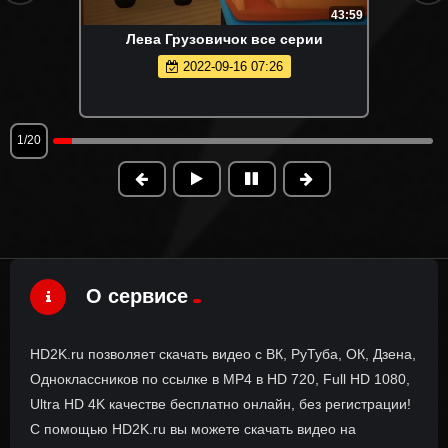
43:59
Лева Грузовичок все серии
2022-09-16 07:26
1/20
О сервисе
HD2K.ru позволяет скачать видео с ВК, РуТуба, ОК, Дзена,
Одноклассников по ссылке в MP4 в HD 720, Full HD 1080,
Ultra HD 4K качестве бесплатно онлайн, без регистрации!
С помощью HD2K.ru вы можете скачать видео на