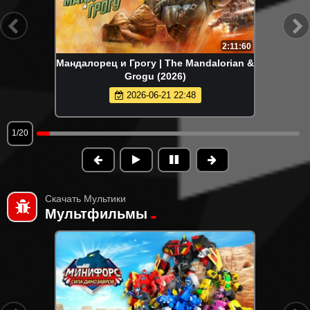
2:11:60
Мандалорец и Грогу | The Mandalorian &
Grogu (2026)
2026-06-21 22:48
1/20
Скачать Мультики
Мультфильмы