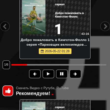
43:16
Добро пожаловать в Кингстон-Фоллс 1
серия «Парковщик велосипедов
Бесика» (сериал, 2026)
2026-05-22 01:28
1/6
Скачать Видео с Рутуба, RuTube
Рекомендуем!