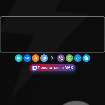
Поделиться в MAX