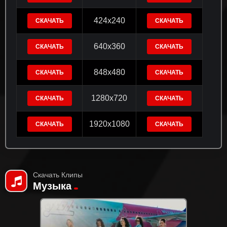
424x240
СКАЧАТЬ
СКАЧАТЬ
640x360
СКАЧАТЬ
СКАЧАТЬ
848x480
СКАЧАТЬ
СКАЧАТЬ
1280x720
СКАЧАТЬ
СКАЧАТЬ
1920x1080
СКАЧАТЬ
СКАЧАТЬ
Скачать Клипы
Музыка